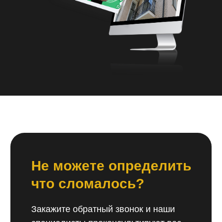
ваша благодарность!
Специалисты помогут вам в любой ситуации,
и всегда пойдут навстречу, при этом
мы гарантируем соблюдение технологий
и оговоренных сроков ремонта. Мы с каждым
днем улучшаем свой сервис, ведь для нас
важно, чтобы вы обратились именно к нам.
Наши специалисты периодически проходят
обучение для соответствия нуждам времени,
так как ежегодно появляются все более новые
и сложные устройства.
Просто
позвоните нам
и мы поможем решить
вашу проблему!