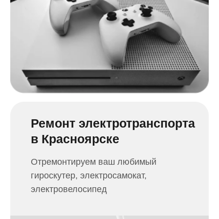
Что делать если
необходим ремонт?
Сообщите
о проблеме
Оставьте заявку удобным для вас
способом или обратитесь в ближайший
сервисный центр
Бесплатная
диагностика
Наш мастер произведет диагностику,
сообщит о проблеме и предложит
решение