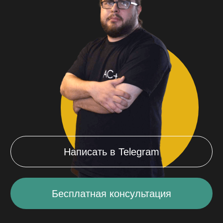
Написать в Telegram
Бесплатная консультация
Мы федеральная сеть
сервисных центров
по ремонту смартфонов
и компьютеров
в Красноярске
57
168