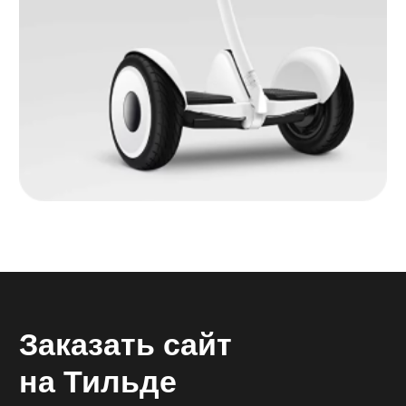
Качественный
ремонт
После согласования с вами цены,
объема работы и сроков наши
инженеры начнут ремонт устройства
Письменная
гарантия
Когда устройство будет готово
к выдаче, получите гарантию на наши
услуги сроком 30 дней