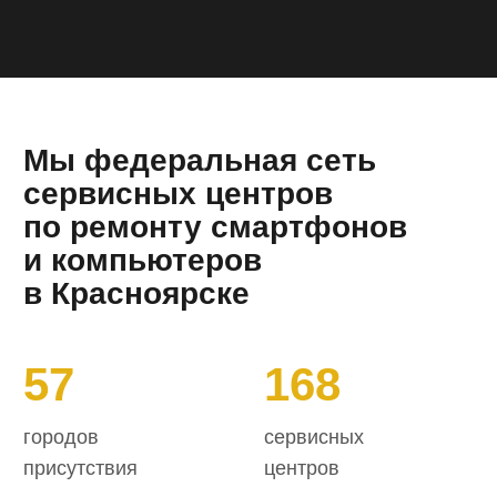
городов
сервисных
присутствия
центров
292
372551
авторизированных
отремонтированных
инженера
устройств
Выберите устройство
для ремонта
Ремонт цифровой техники
в Красноярске
Ремонт iPhone
в Красноярске
Выполним замену аккумулятора,
стекла, динамиков Apple iPhone