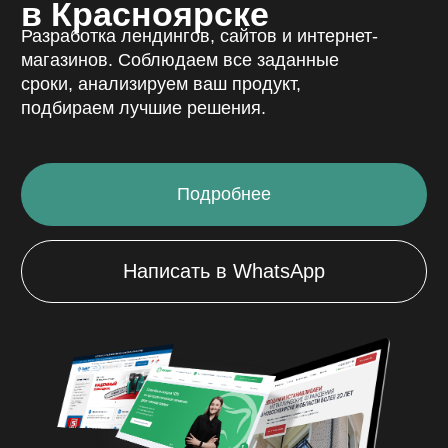
О компании
АС+ это федеральная сеть сервисных центров
в Красноярске.
Мы занимаемся ремонтом и восстановлением
вашей цифровой техники с 2009 года.
Основным направлением деятельности
компании является: ремонт смартфонов всех
моделей, ремонт компьютеров, ремонт
ноутбуков, сборка пк, ремонт телевизоров,
ремонт оргтехники и других бытовых приборов.
За это время мы помогли тысячам клиентов.
Залогом успеха и главным принципом работы
сервисного центра АС+ является гибкий
подход к каждому клиенту. Все наши силы,
знания и профессионализм, направлены
на скорейшее восстановление вашего
устройства. Мы считаем успех компании — это