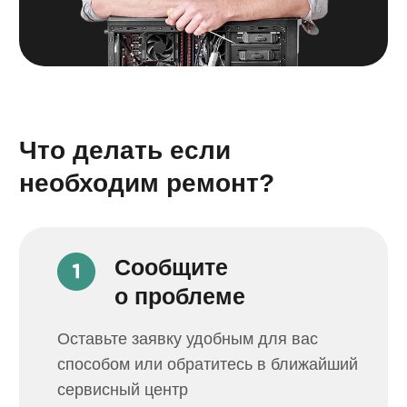
АС+ просто находка для меня!!!
Спасибо за восстановл
Сдавала телефон в ремонт.
телефона. Сделали бы
Ребята сработали быстро,
и не дорого. 8-й айфон
качественно, и дешевле, чем
Обращался в Apple цен
я ожидала!!! Просто молодцы!!!
его не сделать, потом 
Рекомендую!
в АС+ и телефон работ
новый.