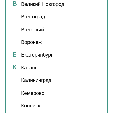
М
Минеральные Воды
Н
Нижний Новгород
О
Омск
П
Пермь
Пятигорск
Р
Ростов-на-Дону
Рязань
С
Самара
Саранск
Светлогорск
У
Ульяновск
Ч
Челябинск