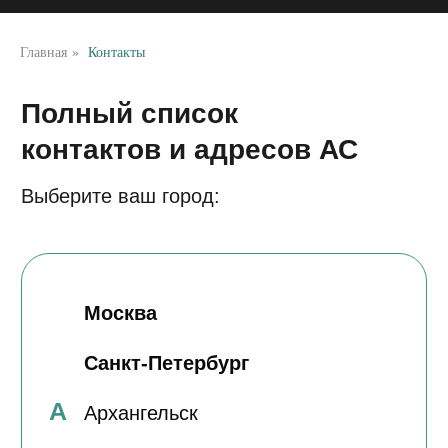
Санкт-Петербург
А
Архангельск
Главная
»
Контакты
В
Великий Новгород
Волгоград
Волжский
Воронеж
Е
Екатеринбург
К
Казань
Калининград
Кемерово
Копейск
Красноярск
Курск