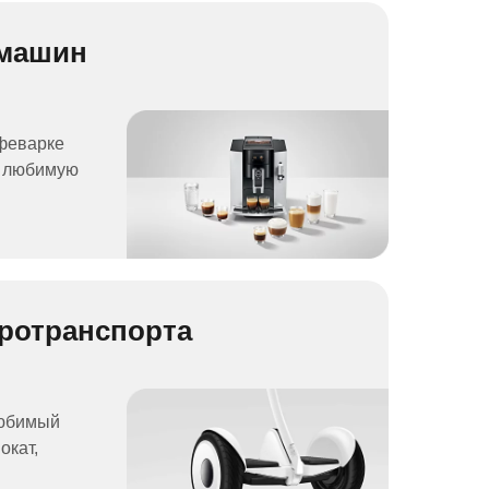
емашин
феварке
у любимую
тротранспорта
любимый
окат,