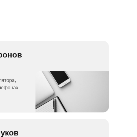
фонов
лятора,
елефонах
буков