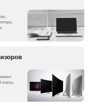
ицы,
лятора,
а
визоров
ремонт
й платы,