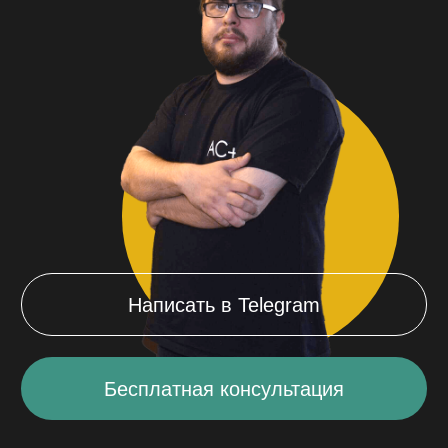
Написать в Telegram
Бесплатная консультация
Мы федеральная сеть
сервисных центров
по ремонту
смартфонов
и компьютеров
в Нальчике
57
168