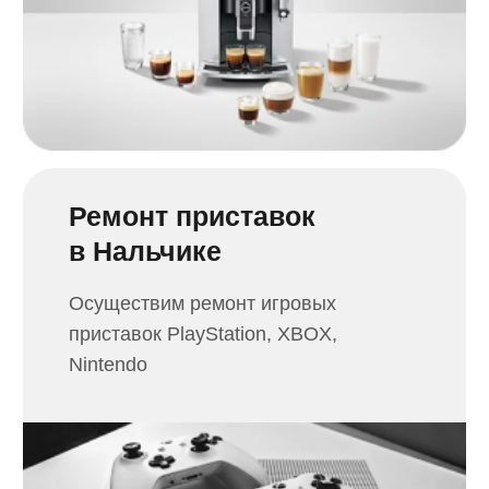
Оставьте заявку удобным для вас
способом или обратитесь в ближайший
сервисный центр
Бесплатная
диагностика
Наш мастер произведет диагностику,
сообщит о проблеме и предложит
решение
Качественный
ремонт
После согласования с вами цены,
объема работы и сроков наши
инженеры начнут ремонт устройства