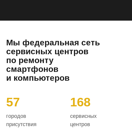
городов
сервисных
присутствия
центров
292
372551
авторизированных
отремонтированных
инженера
устройств
Выберите устройство
для ремонта
Ремонт цифровой техники в Нальчике
Ремонт iPhone
в Нальчике
Выполним замену аккумулятора,
стекла, динамиков Apple iPhone
по низким ценам