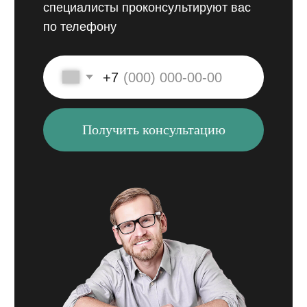
так как ежегодно появляются все более новые
и сложные устройства.
Просто
позвоните нам
и мы поможем решить
вашу проблему!
Отзывы