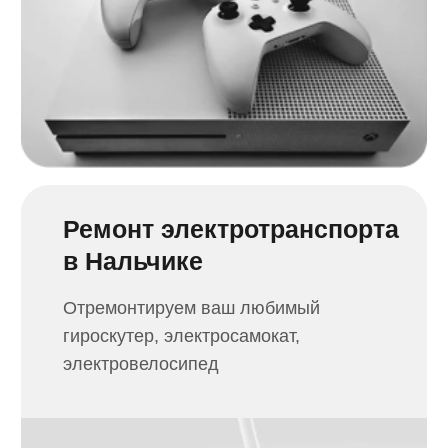
Письменная
гарантия
Когда устройство будет готово
к выдаче, получите гарантию на наши
услуги сроком 30 дней
О компании
АС+ это федеральная сеть сервисных центров
в Нальчике.
Мы занимаемся ремонтом и восстановлением
вашей цифровой техники с 2009 года.
Основным направлением деятельности