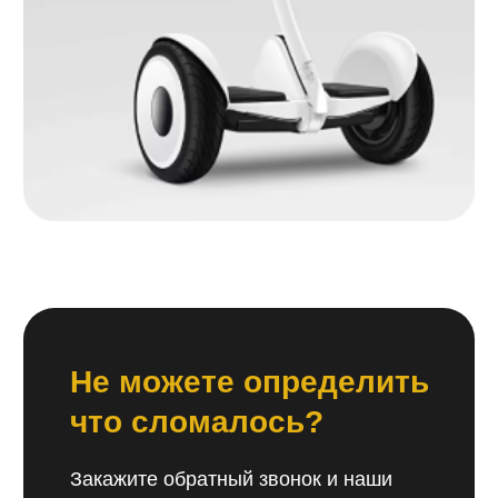
компании является: ремонт смартфонов всех
моделей, ремонт компьютеров, ремонт
ноутбуков, сборка пк, ремонт телевизоров,
ремонт оргтехники и других бытовых приборов.
За это время мы помогли тысячам клиентов.
Залогом успеха и главным принципом работы
сервисного центра АС+ является гибкий
подход к каждому клиенту. Все наши силы,
знания и профессионализм, направлены
на скорейшее восстановление вашего
устройства. Мы считаем успех компании — это
ваша благодарность!
Специалисты помогут вам в любой ситуации,
и всегда пойдут навстречу, при этом
мы гарантируем соблюдение технологий
и оговоренных сроков ремонта. Мы с каждым
днем улучшаем свой сервис, ведь для нас
важно, чтобы вы обратились именно к нам.
Наши специалисты периодически проходят
обучение для соответствия нуждам времени,