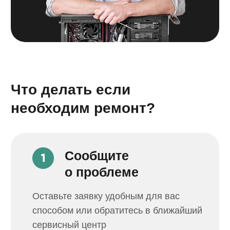
Наталья Стяжкина
Юрий Жуков
АС+ просто находка для меня!!!
Спасибо за восстановл
Сдавала телефон в ремонт.
телефона. Сделали бы
Ребята сработали быстро,
и не дорого. 8-й айфон
качественно, и дешевле, чем
Обращался в Apple цен
я ожидала!!! Просто молодцы!!!
его не сделать, потом 
Рекомендую!
в АС+ и телефон работ
новый.