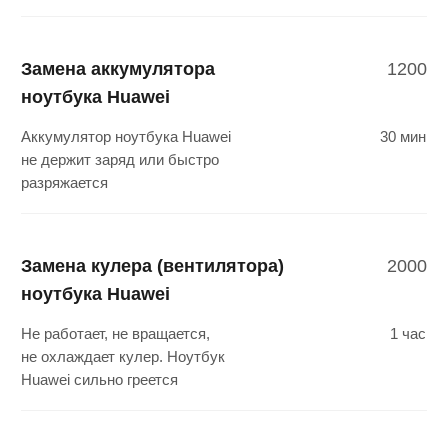
ноутбука Huawei
Отсутствует изображение на экране,
2 часа
ноутбук зависает, перезагружается или
появляется синий экран
Замена южного моста
от 3500
ноутбука Huawei
Не загружается БИОС, изображение есть,
2 часа
но система не загружается,
не определяются жесткие диски
Замена Wi-Fi модуля
2500
ноутбука Huawei
Ноутбук Huawei не видит беспроводную
2 часа
сеть или соединение интернета постоянно
прерывается
Замена мультиконтроллера
2000
ноутбука Huawei