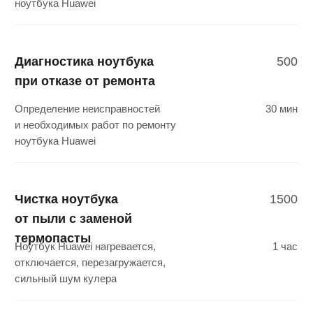
Разбит или залит водой экран
1 час
ноутбука Huawei
Замена жесткого диска
1200
ноутбука Huawei
Увеличить память, увеличить
30 мин
скорость загрузки на ноутбуке
Huawei
Замена клавиатуры
1200
ноутбука Huawei
Не нажимаются, западают
1 час
клавиши ноутбука Huawei
от попадания пыли или влаги
Замена разъема зарядки
2000
ноутбука Huawei
Ноутбук Huawei не заряжается при
1 час
подключении блока питания, не горит