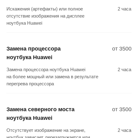
бьет током, не заряжает ноутбук
Huawei
Установка OS Windows
1500
на ноутбук Huawei
Переустановка Windows после
2 часа
заражения вирусами или обновление
ноутбука Huawei
Установка Office
1500
на ноутбук Huawei
Установка Word, Excel, Power
2 часа
Point и других приложений
на ноутбук Huawei
Не можете определить