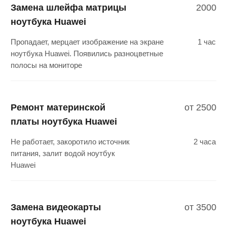
Некорректная работа кулера,
2 часа
датчиков, клавиатуры, тачпада,
не определяется жесткий диск
Замена материнской
2500
платы ноутбука Huawei
Не включается, не работает
2 часа
ноутбук Huawei по причине
перегрева или залит водой
Восстановление после
2500
воды ноутбука Huawei
Чистка ноутбука Huawei после
2 часа
попадания жидкости
Ремонт блока питания
1200
ноутбука Huawei
Блок питания не работает, пищит,
2 часа