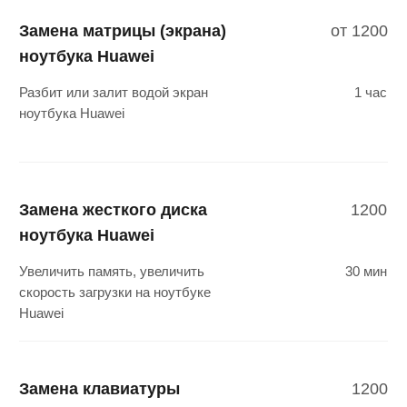
индикация
Замена USB-разъема
2500
ноутбука Huawei
Ноутбук Huawei не видит флешку,
1 час
не работает гнездо USB-разъема
Замена тачпада
2000
ноутбука Huawei
Не работает тачпад ноутбука Huawei
1 час
после удара или залития водой
Замена оперативной
1200
памяти ноутбука Huawei
Ноутбук Huawei долго загружается,
30 мин
тормозит, зависает изображение,
постоянно работает вентилятор