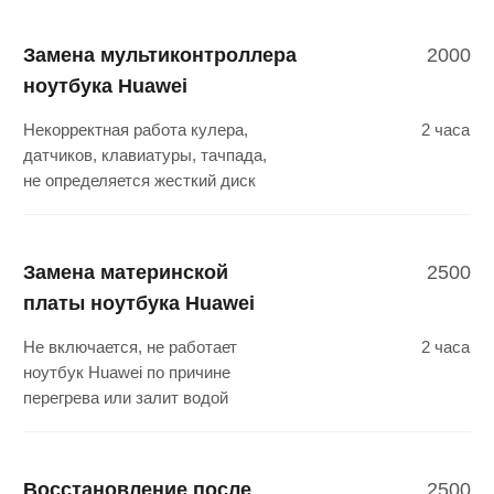
Ассоциация сервисных центров АС
плюс предлагает вам ремонт
ноутбуков Huawei.
Если ваш ноутбук Huawei не включается,
перезагружается, перегревается,
самопроизвольно выключается, не
заряжается аккумулятор, постоянно зависает
во время работы, пропадает, искажается или
нет изображения. Появились полосы, мерцает
подсветка дисплея, появляется синий экран в
процессе загрузки, не работает клавиатура,
тачпад или USB - порт, разбита матрица, то
команда наших специалистов готова
приложить все усилия, чтобы помочь вам.
Наши высококвалифицированные
инженеры имеют колоссальный опыт
в ремонте ноутбуков основных мировых
производителей.