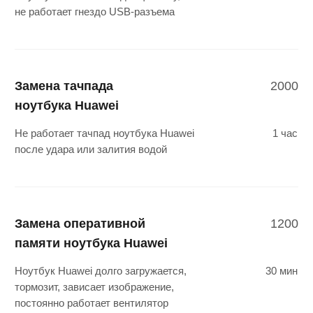
Ремонт материнской
от 2500
платы ноутбука Huawei
Не работает, закоротило источник
2 часа
питания, залит водой ноутбук
Huawei
Замена видеокарты
от 3500
ноутбука Huawei
Искажения (артефакты) или полное
2 часа
отсутствие изображения на дисплее
ноутбука Huawei
Замена процессора
от 3500
ноутбука Huawei
Замена процессора ноутбука Huawei
2 часа
на более мощный или замена в результате
перегрева процессора
Замена северного моста
от 3500