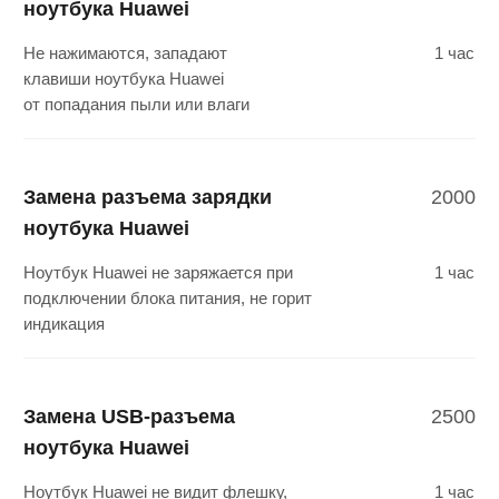
Замена аккумулятора
1200
ноутбука Huawei
Аккумулятор ноутбука Huawei
30 мин
не держит заряд или быстро
разряжается
Замена кулера (вентилятора)
2000
ноутбука Huawei
Не работает, не вращается,
1 час
не охлаждает кулер. Ноутбук
Huawei сильно греется
Замена шлейфа матрицы
2000
ноутбука Huawei
Пропадает, мерцает изображение на экране
1 час
ноутбука Huawei. Появились разноцветные
полосы на мониторе