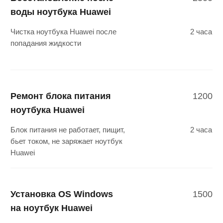
Просто
позвоните нам
и мы поможем решить
вашу проблему!
Что делать если
необходим ремонт?
Сообщите
о проблеме
Оставьте заявку удобным для вас
способом или обратитесь в ближайший
сервисный центр
Бесплатная
диагностика