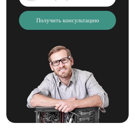
Услуги
iPhone
АССОЦИАЦИЯ
СЕРВИСНЫХ
Телефоны
ЦЕНТРОВ
Компьютеры
Ноутбуки
8 800 201 01 61
Сборка ПК
звонок бесплатный
Телевизоры
Принтеры
Кофемашины
Контакты
Игровые приставки
Блог
Электротранспорт
Создание сайтов
Получить консультацию