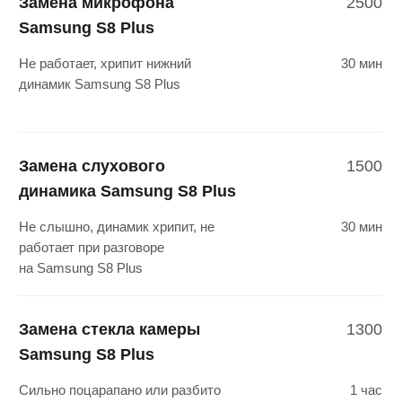
Ремонт материнской
4500
платы Samsung S8 Plus
После падения или попадания воды
2 часа
не работает Samsung S8 Plus
Замена контроллера
4500
питания Samsung S8 Plus
Samsung S8 Plus греется в процессе
2 часа
зарядки, не держит, не пополняется
заряд аккумулятора
Не можете определить
что сломалось?
Закажите обратный звонок и наши
специалисты проконсультируют вас