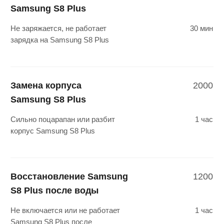
Замена кнопок громкости
2000
Samsung S8 Plus
Не работают кнопки громкости или
40 мин
переключение тихого режима
Samsung S8 Plus
Замена микрофона
2500
Samsung S8 Plus
Не работает, хрипит нижний
30 мин
динамик Samsung S8 Plus
Замена слухового
1500
динамика Samsung S8 Plus
Не слышно, динамик хрипит, не
30 мин
работает при разговоре
на Samsung S8 Plus
Замена стекла камеры
1300
Samsung S8 Plus
Сильно поцарапано или разбито
1 час